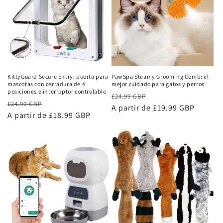
KittyGuard Secure Entry: puerta para
PawSpa Steamy Grooming Comb: el
mascotas con cerradura de 4
mejor cuidado para gatos y perros
posiciones e interruptor controlable
Precio
Precio
£24.99 GBP
Precio
Precio
£24.99 GBP
habitual
A partir de £19.99 GBP
de
habitual
A partir de £18.99 GBP
de
oferta
oferta