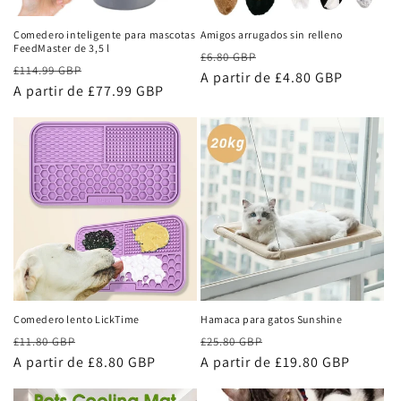
Comedero inteligente para mascotas
Amigos arrugados sin relleno
FeedMaster de 3,5 l
Precio
Precio
£6.80 GBP
Precio
Precio
£114.99 GBP
habitual
A partir de £4.80 GBP
de
habitual
A partir de £77.99 GBP
de
oferta
oferta
Comedero lento LickTime
Hamaca para gatos Sunshine
Precio
Precio
Precio
Precio
£11.80 GBP
£25.80 GBP
habitual
A partir de £8.80 GBP
de
habitual
A partir de £19.80 GBP
de
oferta
oferta