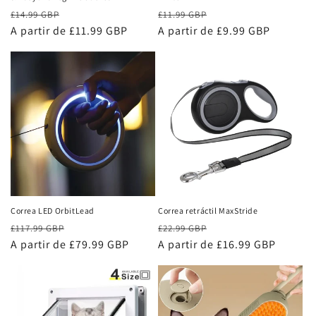
Precio
Precio
Precio
Precio
£14.99 GBP
£11.99 GBP
habitual
A partir de £11.99 GBP
de
habitual
A partir de £9.99 GBP
de
oferta
oferta
Correa LED OrbitLead
Correa retráctil MaxStride
Precio
Precio
Precio
Precio
£117.99 GBP
£22.99 GBP
habitual
A partir de £79.99 GBP
de
habitual
A partir de £16.99 GBP
de
oferta
oferta