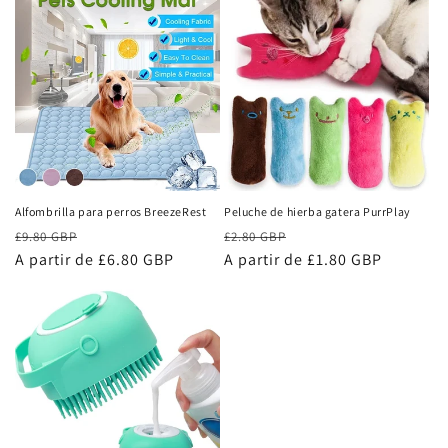
Alfombrilla para perros BreezeRest
Peluche de hierba gatera PurrPlay
Precio
Precio
Precio
Precio
£9.80 GBP
£2.80 GBP
habitual
A partir de £6.80 GBP
de
habitual
A partir de £1.80 GBP
de
oferta
oferta