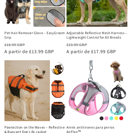
ó
n
:
Pet Hair Remover Glove – EasyGroom
Adjustable Reflective Mesh Harness –
Grip
Lightweight Control for All Breeds
Precio
Precio
Precio
Precio
£18.99 GBP
£23.99 GBP
habitual
A partir de £13.99 GBP
de
habitual
A partir de £17.99 GBP
de
oferta
oferta
Pawtection on the Waves – Reflective
Arnés antitirones para perros
& Buoyant Dog Life Jacket
AirFlex™