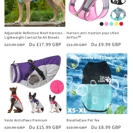
i
o
n
Adjustable Reflective Mesh Harness –
Harnais anti-traction pour chien
Lightweight Control for All Breeds
AirFlex™
:
Prix
Prix
Du £17.99 GBP
Prix
Prix
Du £9.99 GBP
£23.99 GBP
£11.99 GBP
habituel
promotionnel
habituel
promotionnel
Veste ArcticPaws Premium
BreatheEase Pet Tee
Prix
Prix
Du £15.99 GBP
Prix
Prix
Du £8.99 GBP
£20.99 GBP
£10.99 GBP