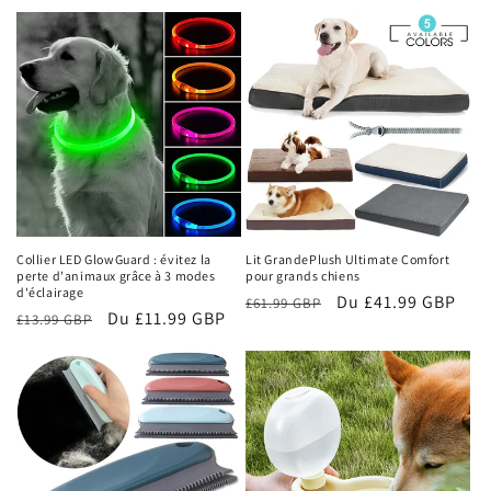
habituel
promotionnel
Collier LED GlowGuard : évitez la
Lit GrandePlush Ultimate Comfort
perte d'animaux grâce à 3 modes
pour grands chiens
d'éclairage
Prix
Prix
Du £41.99 GBP
£61.99 GBP
Prix
Prix
Du £11.99 GBP
£13.99 GBP
habituel
promotionnel
habituel
promotionnel