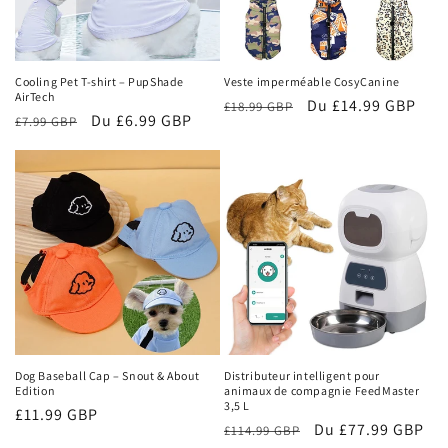
Cooling Pet T-shirt – PupShade
Veste imperméable CosyCanine
AirTech
Prix
Prix
Du £14.99 GBP
£18.99 GBP
Prix
Prix
Du £6.99 GBP
£7.99 GBP
habituel
promotionnel
habituel
promotionnel
Dog Baseball Cap – Snout & About
Distributeur intelligent pour
Edition
animaux de compagnie FeedMaster
3,5 L
Prix
£11.99 GBP
Prix
Prix
Du £77.99 GBP
£114.99 GBP
promotionnel