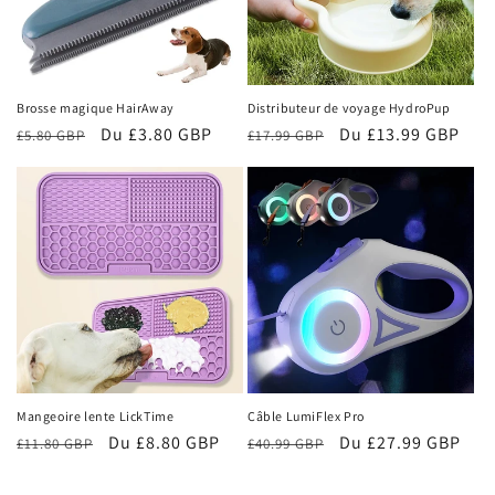
Brosse magique HairAway
Distributeur de voyage HydroPup
Prix
Prix
Du £3.80 GBP
Prix
Prix
Du £13.99 GBP
£5.80 GBP
£17.99 GBP
habituel
promotionnel
habituel
promotionnel
Mangeoire lente LickTime
Câble LumiFlex Pro
Prix
Prix
Du £8.80 GBP
Prix
Prix
Du £27.99 GBP
£11.80 GBP
£40.99 GBP
habituel
promotionnel
habituel
promotionnel