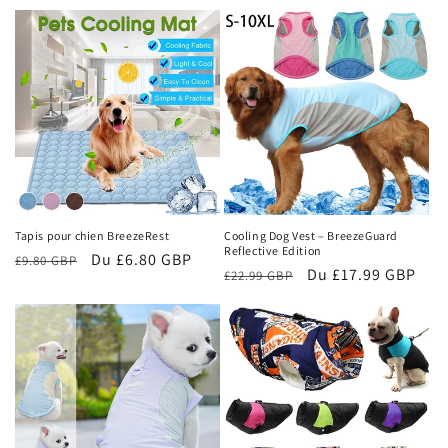
habituel
promotionnel
habituel
promotionnel
Tapis pour chien BreezeRest
Cooling Dog Vest – BreezeGuard
Reflective Edition
Prix
Prix
Du £6.80 GBP
£9.80 GBP
Prix
Prix
Du £17.99 GBP
£22.99 GBP
habituel
promotionnel
habituel
promotionnel